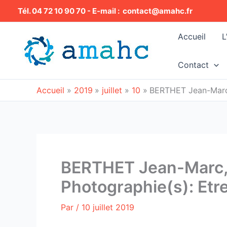
Aller
Tél. 04 72 10 90 70 - E-mail : contact@amahc.fr
au
contenu
Accueil
L
Contact
Accueil
2019
juillet
10
BERTHET Jean-Marc, 
BERTHET Jean-Marc,
Photographie(s): Etre 
Par
/
10 juillet 2019