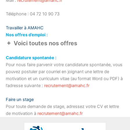
Mail :
recrutement@amahc.fr
Téléphone : 04 72 10 90 73
Travailler à AMAHC
Nos offres d’emploi :
Voici toutes nos offres
(H/F)
e TRAVAILLEUR SOCIAL
– CDD
Candidature spontanée :
Temps plein – pour le SAVS –
Pour nous faire parvenir votre candidature spontanée, vous
ICI
pouvez postuler par courriel en joignant une lettre de
TRAVAILLEURS SOCIAUX
(H/F)
–
motivation et un curriculum vitae (au format Word ou PDF) à
CDI Temps plein ou partiel – pour le SAVS –
l’adresse suivante :
recrutement@amahc.fr
ICI
Faire un stage
Pour toute demande de stage, adressez votre CV et lettre
de motivation à
recrutement@amahc.fr