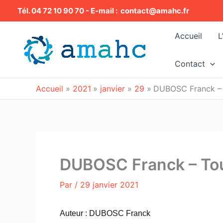
Aller
Tél. 04 72 10 90 70 - E-mail : contact@amahc.fr
au
contenu
Accueil
L
Contact
Accueil
2021
janvier
29
DUBOSC Franck – 
DUBOSC Franck – Tou
Par
/
29 janvier 2021
Auteur : DUBOSC Franck