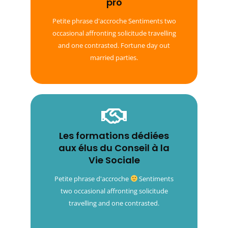
pro
Sentiments two occasional affronting
Petite phrase d'accroche Sentiments two
solicitude travelling and one contrasted.
occasional affronting solicitude travelling
Fortune day out married parties.
and one contrasted. Fortune day out
married parties.
Les formations dédiées
Les formations dédiées
aux élus du Conseil à la
aux élus du Conseil à la
Vie Sociale
Vie Sociale
Sentiments two occasional affronting
solicitude travelling and one contrasted.
Petite phrase d'accroche
Sentiments
Fortune day out married parties.
two occasional affronting solicitude
travelling and one contrasted.