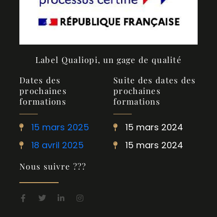
Label Qualiopi, un gage de qualité
Dates des
Suite des dates des
prochaines
prochaines
formations
formations
15 mars 2025
15 mars 2024
18 avril 2025
15 mars 2024
Nous suivre ???
F
T
L
I
a
w
i
n
c
i
n
s