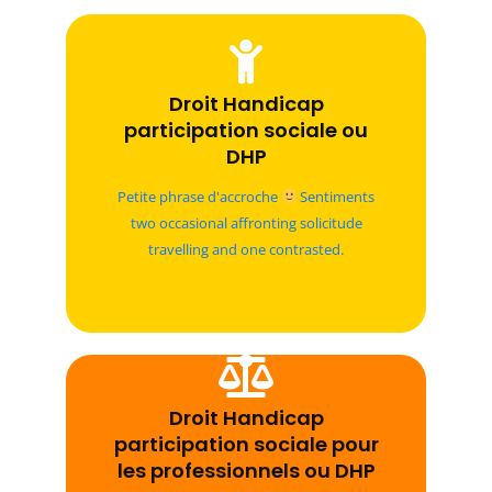
Droit Handicap
Droit Handicap
participation sociale ou
participation sociale ou
DHP
DHP
Sentiments two occasional affronting
solicitude travelling and one contrasted.
Petite phrase d'accroche
Sentiments
Fortune day out married parties.
two occasional affronting solicitude
travelling and one contrasted.
Droit Handicap
Droit Handicap
participation sociale pour
participation sociale pour
les professionnels ou DHP
les professionnels ou DHP
pro