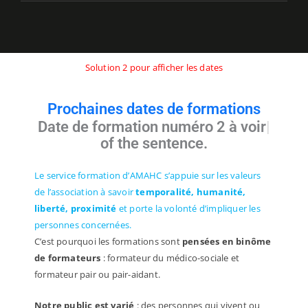
e
t
k
t
b
t
e
a
o
e
d
g
o
r
i
r
k
n
a
-
-
m
Solution 2 pour afficher les dates
f
i
n
Prochaines dates de formations
Date de formation numéro 2 à voir
of the sentence.
Le service formation d’AMAHC s’appuie sur les valeurs
de l’association à savoir
temporalité, humanité,
liberté, proximité
et porte la volonté d’impliquer les
personnes concernées.
C’est pourquoi les formations sont
pensées en binôme
de formateurs
: formateur du médico-sociale et
formateur pair ou pair-aidant.
Notre public est varié
: des personnes qui vivent ou